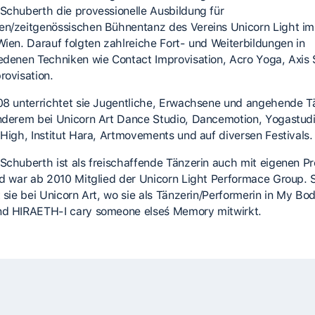
Schuberth die provessionelle Ausbildung für
n/zeitgenössischen Bühnentanz des Vereins Unicorn Light im
Wien. Darauf folgten zahlreiche Fort- und Weiterbildungen in
edenen Techniken wie Contact Improvisation, Acro Yoga, Axis 
rovisation.
08 unterrichtet sie Jugentliche, Erwachsene und angehende T
nderem bei Unicorn Art Dance Studio, Dancemotion, Yogastud
 High, Institut Hara, Artmovements und auf diversen Festivals.
Schuberth ist als freischaffende Tänzerin auch mit eigenen Pr
nd war ab 2010 Mitglied der Unicorn Light Performace Group. S
 sie bei Unicorn Art, wo sie als Tänzerin/Performerin in My Bod
d HIRAETH-I cary someone elseś Memory mitwirkt.