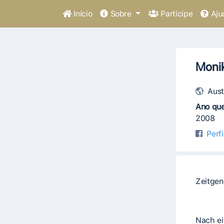
Início
Sobre
Participe
Aju
Monik
Aust
Ano que
2008
Perf
Zeitgen
Nach ei