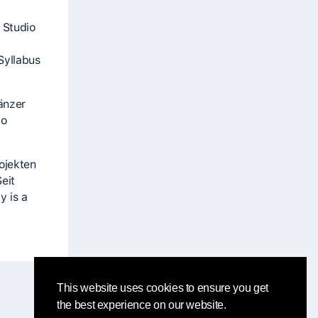
 Studio
Syllabus
änzer
io
ojekten
eit
y is a
This website uses cookies to ensure you get
the best experience on our website.