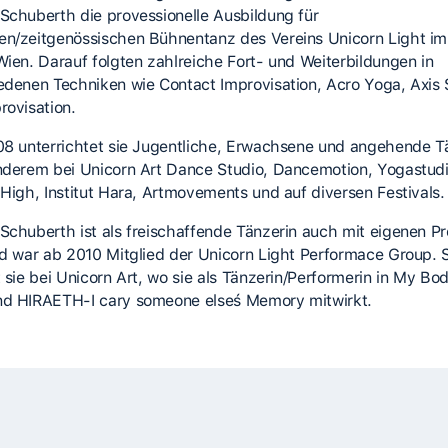
Schuberth die provessionelle Ausbildung für
n/zeitgenössischen Bühnentanz des Vereins Unicorn Light im
Wien. Darauf folgten zahlreiche Fort- und Weiterbildungen in
edenen Techniken wie Contact Improvisation, Acro Yoga, Axis 
rovisation.
08 unterrichtet sie Jugentliche, Erwachsene und angehende T
nderem bei Unicorn Art Dance Studio, Dancemotion, Yogastud
 High, Institut Hara, Artmovements und auf diversen Festivals.
Schuberth ist als freischaffende Tänzerin auch mit eigenen Pr
nd war ab 2010 Mitglied der Unicorn Light Performace Group. S
 sie bei Unicorn Art, wo sie als Tänzerin/Performerin in My Bod
d HIRAETH-I cary someone elseś Memory mitwirkt.