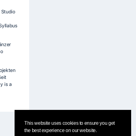
 Studio
Syllabus
änzer
io
ojekten
eit
y is a
This website uses cookies to ensure you get
the best experience on our website.