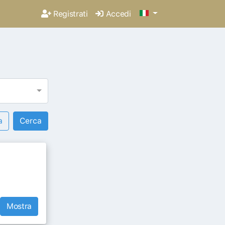
Registrati
Accedi
a
Mostra