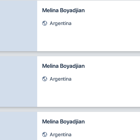
Melina Boyadjian
Argentina
Melina Boyadjian
Argentina
Melina Boyadjian
Argentina