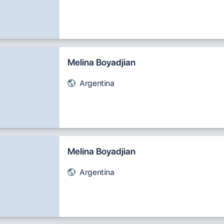
Melina Boyadjian
Argentina
Melina Boyadjian
Argentina