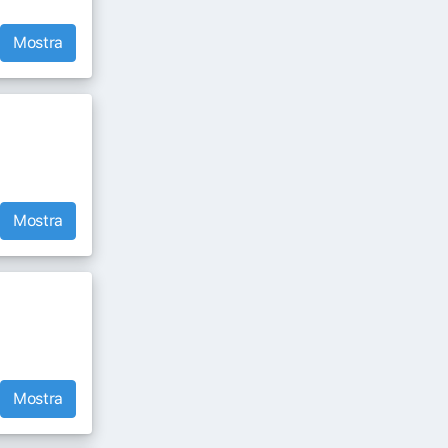
Mostra
Mostra
Mostra