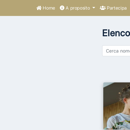
Home
A proposito
Partecipa
Elenco