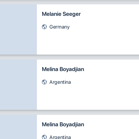
Melanie Seeger
Germany
Melina Boyadjian
Argentina
Melina Boyadjian
Argentina