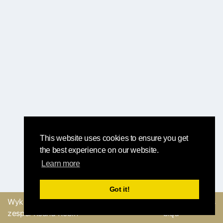
This website uses cookies to ensure you get
the best experience on our website.
Learn more
Got it!
Wykonane z
przez
Wyślij opinię lub zgłoś
zespół Round Robin
błąd