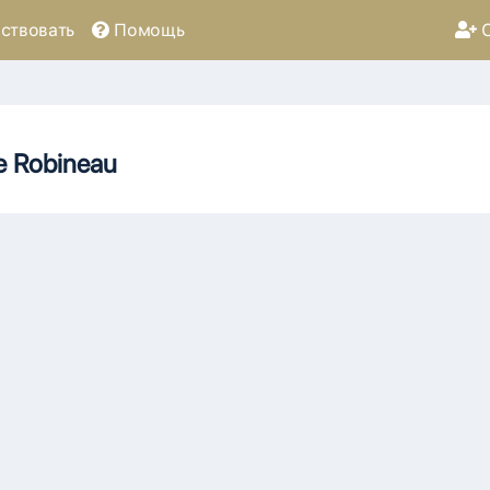
ствовать
Помощь
С
e Robineau