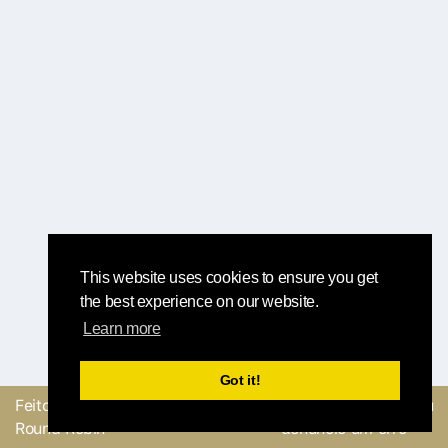
This website uses cookies to ensure you get
the best experience on our website.
Learn more
Got it!
Feito com
pela equipe
Envie um feedback ou
Round Robin
denuncie um erro