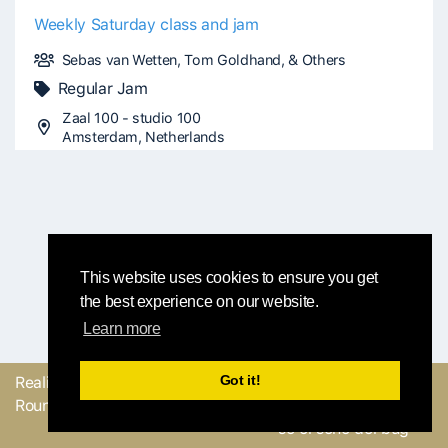
Weekly Saturday class and jam
Sebas van Wetten, Tom Goldhand, & Others
Regular Jam
Zaal 100 - studio 100
Amsterdam, Netherlands
This website uses cookies to ensure you get
the best experience on our website.
Learn more
Got it!
Realizzato con
dal
Mandaci il tuo
Round Robin team
feedback o facci sapere
se ci sono dei bug